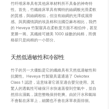
竹纤维床单具有其他床单材料所不具备的神奇特
性。首先，竹纖維床單具有獨特的絲綢般光滑柔軟
的質感，與絲綢相似，但沒有絲綢的光澤或濕滑
感。與異國情調的埃及棉和法國亞麻布相比，我們
的 Heveya 竹製寢具在柔軟度方面不相伯仲，甚至
更勝一籌。其纖維可媲美 1000 線數的純棉，而價
格卻只是純棉的一小部分。
天然低過敏性和冷卻性
竹子的另一大優點是它的纖維具有天然低過敏性和
抗菌性。Heveya 竹製寢具還通過了 Oekotex
Class 1 認證，這意味著它甚至適合嬰兒使用。其
驚人的透氣性可確保汗水快速蒸發到空氣中，並自
然排出濕氣，讓您整晚保持乾爽。由於汗水和氣味
不會黏在床單上，細菌也不會在床單表面徘徊。