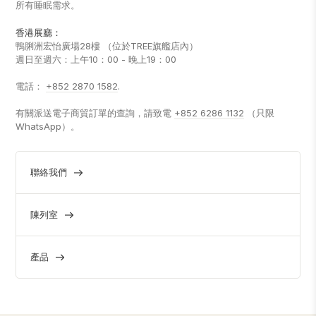
所有睡眠需求。
香港展廳：
鴨脷洲宏怡廣場28樓 （位於TREE旗艦店內）
週日至週六：上午10：00 - 晚上19：00
電話：
+852 2870 1582
.
有關派送電子商貿訂單的查詢，請致電
+852 6286 1132
（只限
WhatsApp）。
聯絡我們
陳列室
產品