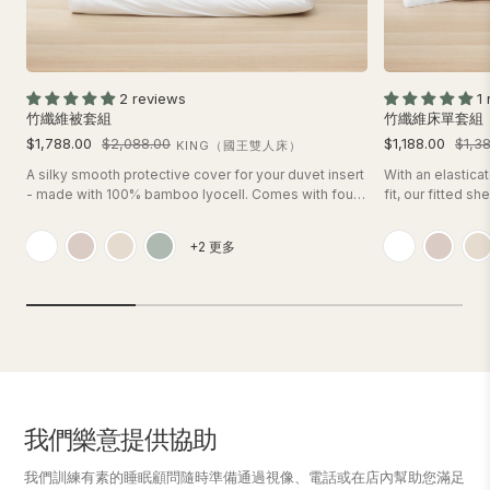
2 reviews
1
竹纖維被套組
竹纖維床單套組
$1,788.00
$2,088.00
$1,188.00
$1,3
KING（國王雙人床）
A silky smooth protective cover for your duvet insert
With an elastica
- made with 100% bamboo lyocell. Comes with four
fit, our fitted sh
corner ties and a zipper closure to keep your duvet
breathable & co
from sliding around. A set includes 1 duvet cover and
lyocell - a set i
+2 更多
2 pillow cases or 1 pillow case for Single sizes.<br>
cases or 1 pillo
<br>
我們樂意提供協助
我們訓練有素的睡眠顧問隨時準備通過視像、電話或在店內幫助您滿足