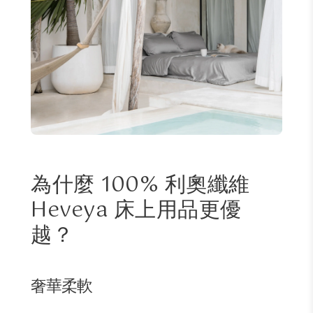
為什麼 100% 利奧纖維
Heveya 床上用品更優
越？
奢華柔軟