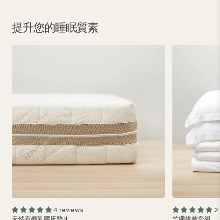
提升您的睡眠質素
4 reviews
2
天然有機乳膠床墊 II
竹纖維被套組