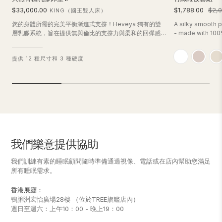
$33,000.00
$1,788.00
$2,0
KING（國王雙人床）
您的身體所需的完美平衡漸進式支撐！Heveya 獨有的雙
A silky smooth p
層乳膠系統，旨在提供無與倫比的支撐力與柔和的回彈感，
- made with 100
讓您享受純粹且持久的舒適體驗。
corner ties and 
from sliding aro
提供 12 種尺寸和 3 種硬度
2 pillow cases o
<br>
我們樂意提供協助
我們訓練有素的睡眠顧問隨時準備通過視像、電話或在店內幫助您滿足
所有睡眠需求。
香港展廳：
鴨脷洲宏怡廣場28樓 （位於TREE旗艦店內）
週日至週六：上午10：00 - 晚上19：00