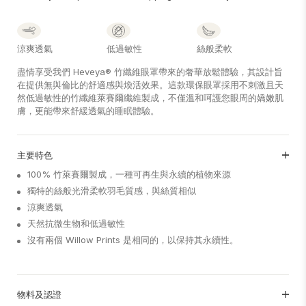
涼爽透氣
低過敏性
絲般柔軟
盡情享受我們 Heveya® 竹纖維眼罩帶來的奢華放鬆體驗，其設計旨
在提供無與倫比的舒適感與煥活效果。這款環保眼罩採用不刺激且天
然低過敏性的竹纖維萊賽爾纖維製成，不僅溫和呵護您眼周的嬌嫩肌
膚，更能帶來舒緩透氣的睡眠體驗。
主要特色
100% 竹萊賽爾製成，一種可再生與永續的植物來源
獨特的絲般光滑柔軟羽毛質感，與絲質相似
涼爽透氣
天然抗微生物和低過敏性
沒有兩個 Willow Prints 是相同的，以保持其永續性。
物料及認證