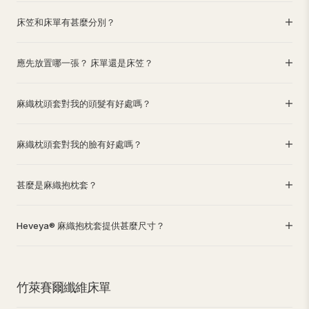
床笠和床單有甚麼分別？
應先放置哪一張？ 床單還是床笠？
麻織枕頭套對我的頭髮有好處嗎？
麻織枕頭套對我的臉有好處嗎？
甚麼是麻織抱枕套？
Heveya® 麻織抱枕套提供甚麼尺寸？
竹萊賽爾纖維床單