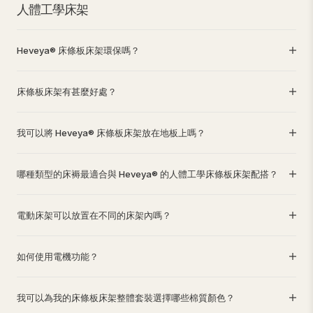
人體工學床架
Heveya® 床條板床架環保嗎？
床條板床架有甚麼好處？
我可以將 Heveya® 床條板床架放在地板上嗎？
哪種類型的床褥最適合與 Heveya® 的人體工學床條板床架配搭？
電動床架可以放置在不同的床架內嗎？
如何使用電機功能？
我可以為我的床條板床架整體套裝選擇哪些棉質顏色？