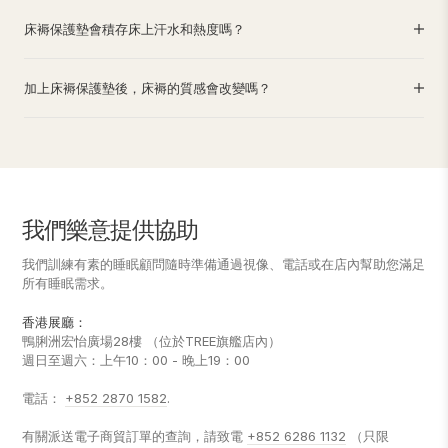
床褥保護墊會積存床上汗水和熱度嗎？
加上床褥保護墊後，床褥的質感會改變嗎？
我們樂意提供協助
我們訓練有素的睡眠顧問隨時準備通過視像、電話或在店內幫助您滿足
所有睡眠需求。
香港展廳：
鴨脷洲宏怡廣場28樓 （位於TREE旗艦店內）
週日至週六：上午10：00 - 晚上19：00
電話：
+852 2870 1582
.
有關派送電子商貿訂單的查詢，請致電
+852 6286 1132
（只限