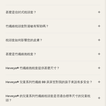
甚麼是信封式枕頭套？
竹纖維枕頭套對過敏有幫助嗎？
枕頭套如何影響您的皮膚？
甚麼是竹纖維抱枕套？
Heveya® 竹纖維抱枕套提供甚麼尺寸？
Heveya® 兒童系列竹纖維 BB 床床笠對我的孩子來說有多安全？
Heveya® 的兒童系列竹纖維枕頭套是否適合標準尺寸的兒童枕
頭？