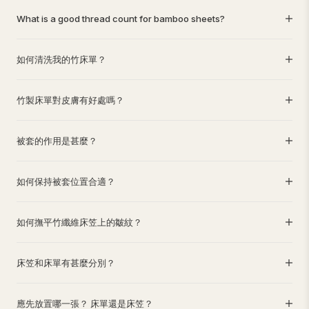
What is a good thread count for bamboo sheets?
如何清洗我的竹床單？
竹製床單對皮膚有好處嗎？
被套的作用是甚麼？
如何保持被套位置合適？
如何撫平竹纖維床笠上的皺紋？
床笠和床單有甚麼分別？
應先放置哪一張？ 床單還是床笠？