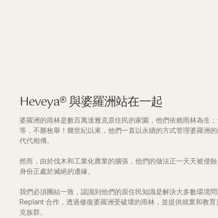
Heveya® 與婆羅洲站在一起
婆羅洲的雨林是數百萬達雅克原住民的家園，他們依賴雨林為生；
等，不勝枚舉！幾世紀以來，他們一直以永續的方式管理婆羅洲的
代代相傳。
然而，由於伐木和工業化農業的擴張，他們的做法正一天天被侵蝕 
身份正處於滅絕的邊緣。
我們必須團結一致，認識到他們的原住民知識是解決大多數環境問題的
Replant 合作，透過修復婆羅洲受破壞的雨林，並提供就業和教
克族群。