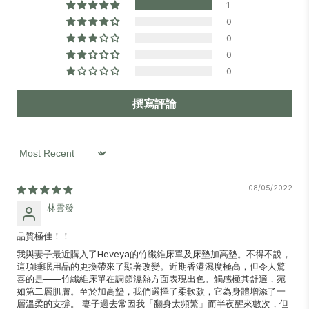
1
0
0
0
0
撰寫評論
Sort by
08/05/2022
林雲發
品質極佳！！
我與妻子最近購入了Heveya的竹纖維床單及床墊加高墊。不得不說，
這項睡眠用品的更換帶來了顯著改變。近期香港濕度極高，但令人驚
喜的是——竹纖維床單在調節濕熱方面表現出色。觸感極其舒適，宛
如第二層肌膚。至於加高墊，我們選擇了柔軟款，它為身體增添了一
層溫柔的支撐。 妻子過去常因我「翻身太頻繁」而半夜醒來數次，但