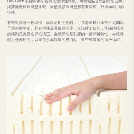
Heveya® 乳膠床褥墊富有天然彈性特色，可輕鬆貼合您的體型曲線。
與其他泡棉床褥墊比較，天然乳膠床褥墊擁有最涼爽、舒適而耐用的
特性。
有機乳膠是一種環保、高度耐用的物料，可在舒適度和承托性之間賦
予適當的平衡。具有彈性及靈敏調節度，無論睡姿如何，能隨睡眠者
的移動完美促進脊柱矯正。全點彈性是乳膠的一個關鍵特性，亦確保
壓力分佈均勻，以避免形成疼痛的壓力點，並帶來健康的血液循環。