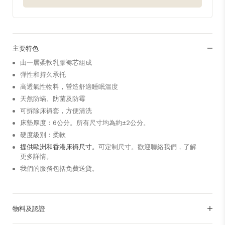
主要特色
由一層柔軟乳膠褥芯組成
彈性和持久承托
高透氣性物料，營造舒適睡眠溫度
天然防蟎、防菌及防霉
可拆除床褥套，方便清洗
床墊厚度：6公分。所有尺寸均為約±2公分。
硬度級別：柔軟
提供歐洲和香港床褥尺寸。
可定制尺寸。歡迎聯絡我們，了解
更多詳情。
我們的服務包括免費送貨。
物料及認證