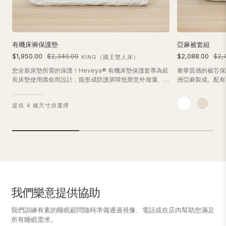
有機床褥保護墊
亞麻被套組
$1,950.00
$2,340.00
$2,088.00
$2,
KING（國王雙人床）
您全新床墊所需的保護！Heveya® 有機床墊保護套專為延
奢華質感的被芯保
長床墊使用壽命而設計，能形成防護屏障抵禦意外潑灑、塵
洲亞麻製成。配有
蟎與細菌侵擾。採用100%有機棉表層與竹纖維萊賽爾纖維
您的被芯滑落。套裝
填充層製成。
枕頭套。
提供 4 種尺寸供選擇
我們樂意提供協助
我們訓練有素的睡眠顧問隨時準備通過視像、電話或在店內幫助您滿足
所有睡眠需求。