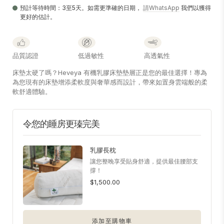
預計等待時間：3至5天。如需更準確的日期，
請WhatsApp
我們以獲得
更好的估計。
品質認證
低過敏性
高透氣性
床墊太硬了嗎？Heveya 有機乳膠床墊墊層正是您的最佳選擇！專為
為您現有的床墊增添柔軟度與奢華感而設計，帶來如置身雲端般的柔
軟舒適體驗。
令您的睡房更瑧完美
乳膠長枕
讓您整晚享受貼身舒適，提供最佳腰部支
撐！
$1,500.00
添加至購物車