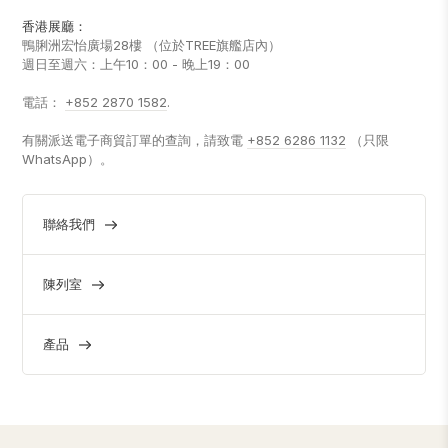
香港展廳：
鴨脷洲宏怡廣場28樓 （位於TREE旗艦店內）
週日至週六：上午10：00 - 晚上19：00
電話：
+852 2870 1582
.
有關派送電子商貿訂單的查詢，請致電
+852 6286 1132
（只限
WhatsApp）。
聯絡我們
陳列室
產品