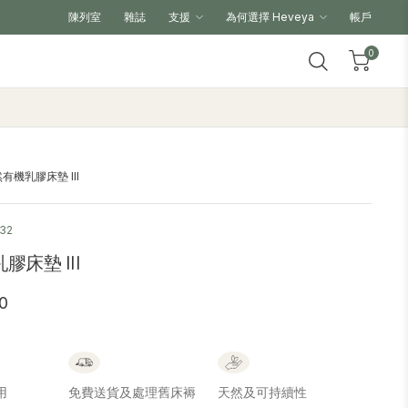
陳列室
雜誌
支援
為何選擇 Heveya
帳戶
0
有機乳膠床墊 III
32
床墊 III
0
用
免費送貨及處理舊床褥
天然及可持續性