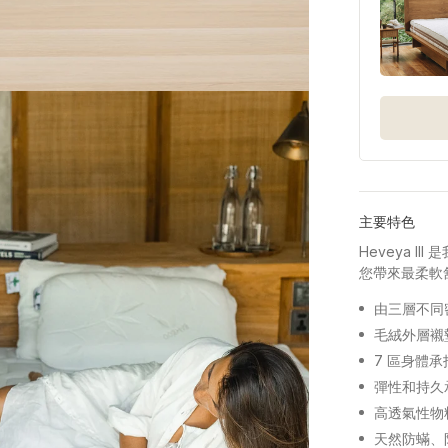
主要特色
Heveya 
您帶來最柔軟
由三層不同
毛絨外層襯
7 區身體
彈性和持久
高透氣性物
天然防蟎、