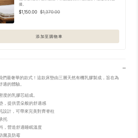
擾。
$1,150.00
$1,370.00
添加至購物車
III 是我們最奢華的款式！這款床墊由三層天然有機乳膠製成，旨在為
舒適的體驗。
密度的乳膠芯組成。
墊，提供雲朵般的舒適感
承托設計，可帶來完美對齊脊柱
承托
料，營造舒適睡眠溫度
防菌及防霉