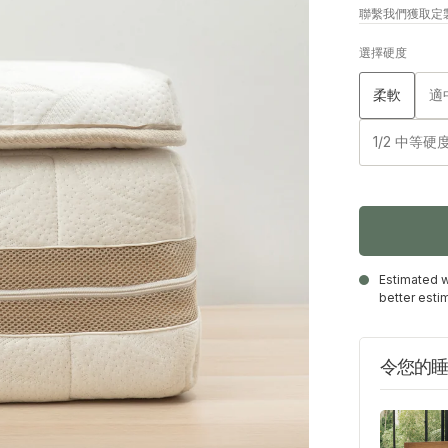
聯繫我們獲取定
選擇硬度
柔軟
適
1/2 中等硬
Estimated w
better esti
令您的