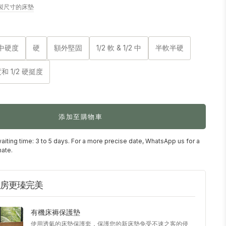
製尺寸的床墊
中硬度
硬
額外堅固
1/2 軟 & 1/2 中
半軟半硬
度和 1/2 硬挺度
添加至購物車
aiting time: 3 to 5 days. For a more precise date, WhatsApp us for a
mate.
睡房更瑧完美
有機床褥保護墊
使用透氣的床墊保護套，保護您的新床墊免受不速之客的侵