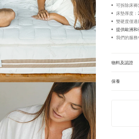
可拆除床褥
床墊厚度：2
雙硬度僅適
提供歐洲和
我們的服務
物料及認證
保養