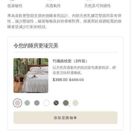
低過敏性
高透氣性
天然及可持續性
專為喜歡更堅固支撐的側睡者而設計。內部天然乳膠芯堅固而富有彈
性，減少壓縮性，確保每晚良好的脊椎對齊。推薦用於肩膀較寬的側
睡者並減少打鼾的枕頭。
令您的睡房更瑧完美
竹纖維枕套（2件裝）
以天然高透氣性的枕頭套包裹新枕頭，締
造更涼快舒適睡眠。
$388.00
$488.00
添加至購物車