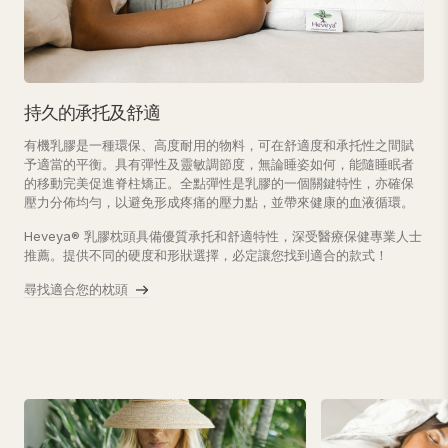
持久的承托及舒適
有機乳膠是一種環保、高度耐用的物料，可在舒適度和承托性之間賦
予適當的平衡。具有彈性及靈敏調節度，無論睡姿如何，能隨睡眠者
的移動完美促進脊柱矯正。全點彈性是乳膠的一個關鍵特性，亦確保
壓力分佈均勻，以避免形成疼痛的壓力點，並帶來健康的血液循環。
Heveya® 乳膠枕頭具備優質承托和舒適特性，深受醫療保健專業人士
推薦。提供不同的硬度和形狀選擇，必定讓您找到適合的款式！
尋找適合您的枕頭