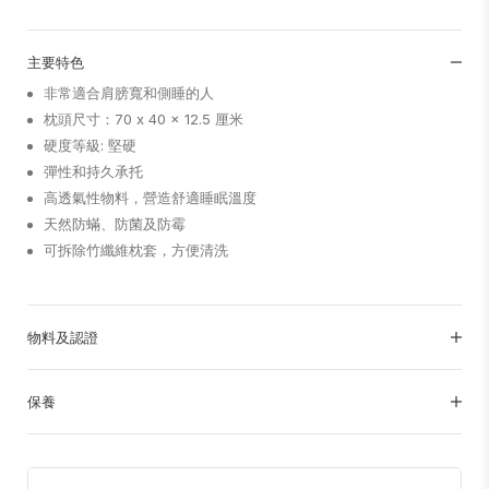
主要特色
非常適合肩膀寬和側睡的人
枕頭尺寸：70 x 40 x 12.5 厘米
硬度等級: 堅硬
彈性和持久承托
高透氣性物料，營造舒適睡眠溫度
天然防蟎、防菌及防霉
可拆除竹纖維枕套，方便清洗
物料及認證
保養