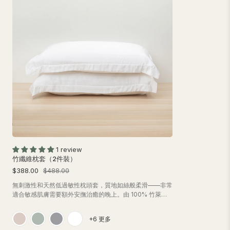
1 review
竹纖維枕套（2件裝）
$388.00
$488.00
無刺激性和天然低過敏性枕頭套，質地如絲般柔滑——非常
適合敏感肌膚需要額外安撫治癒的晚上。由 100% 竹萊賽
爾纖維製成，是一種天然和可持續的植物來源。套裝包括 2
個枕頭套。
+6 更多