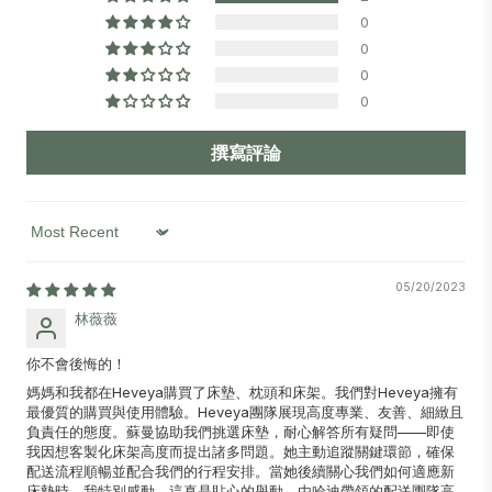
0
0
0
0
撰寫評論
Sort by
05/20/2023
林薇薇
你不會後悔的！
媽媽和我都在Heveya購買了床墊、枕頭和床架。我們對Heveya擁有
最優質的購買與使用體驗。Heveya團隊展現高度專業、友善、細緻且
負責任的態度。蘇曼協助我們挑選床墊，耐心解答所有疑問——即使
我因想客製化床架高度而提出諸多問題。她主動追蹤關鍵環節，確保
配送流程順暢並配合我們的行程安排。當她後續關心我們如何適應新
床墊時，我特別感動，這真是貼心的舉動。由哈迪帶領的配送團隊高