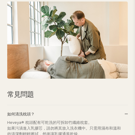
常見問題
如何清洗枕頭？
Heveya® 枕頭配有可乾洗的可拆卸竹纖維枕套。
如果污漬進入乳膠芯，請勿將其放入洗衣機中。只需用濕布和溫和
的清潔劑輕輕擦拭，然後讓乳膠通風乾燥。