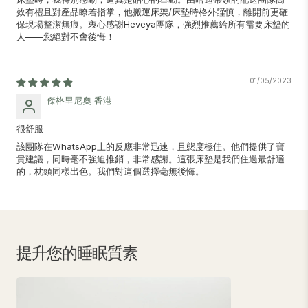
效有禮且對產品瞭若指掌，他搬運床架/床墊時格外謹慎，離開前更確
保現場整潔無痕。衷心感謝Heveya團隊，強烈推薦給所有需要床墊的
人——您絕對不會後悔！
01/05/2023
傑格里尼奧 香港
很舒服
該團隊在WhatsApp上的反應非常迅速，且態度極佳。他們提供了寶
貴建議，同時毫不強迫推銷，非常感謝。這張床墊是我們住過最舒適
的，枕頭同樣出色。我們對這個選擇毫無後悔。
提升您的睡眠質素