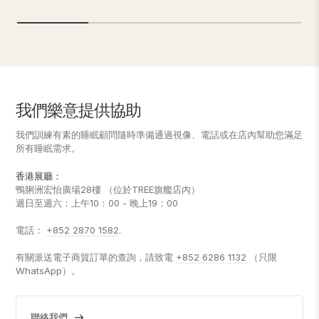
我們樂意提供協助
我們訓練有素的睡眠顧問隨時準備通過視像、電話或在店內幫助您滿足
所有睡眠需求。
香港展廳：
鴨脷洲宏怡廣場28樓 （位於TREE旗艦店內）
週日至週六：上午10：00 - 晚上19：00
電話：
+852 2870 1582
.
有關派送電子商貿訂單的查詢，請致電
+852 6286 1132
（只限
WhatsApp）。
聯絡我們