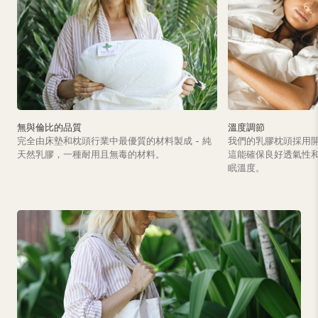
無與倫比的品質
溫度調節
完全由床墊和枕頭行業中最優質的材料製成 - 純
我們的乳膠枕頭採用
天然乳膠，一種耐用且無毒的材料。
這能確保良好透氣性
眠溫度。