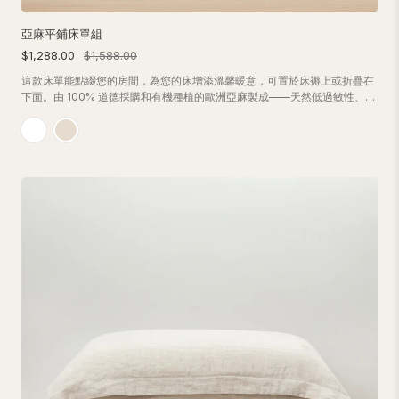
亞麻平鋪床單組
$1,288.00
$1,588.00
這款床單能點綴您的房間，為您的床增添溫馨暖意，可置於床褥上或折疊在
下面。由 100% 道德採購和有機種植的歐洲亞麻製成——天然低過敏性、高
透氣性和涼爽。套裝包括 1 張被單和 2 個枕頭套，或 1 個單人枕頭套。