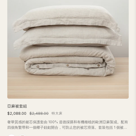
亞麻被套組
$2,088.00
$2,488.00
特大床
奢華質感的被芯保護套由 100% 道德採購和有機種植的歐洲亞麻製成。配有
四個角繫帶和一個椰子鈕釦開合，可防止您的被芯滑落。套裝包括 1 個被
套、2 個枕頭套或 1 個單人枕頭套。