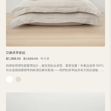
亞麻床單套組
$1,388.00
$1,688.00
特大床
四周採用彈性鬆緊帶設計，能完美貼合床墊，緊密包覆！本產品採用 100%
符合道德採購標準的歐洲亞麻布製成——我們的床單組具有天然抗過敏、透
氣及涼爽的特性。每組包含 1 張床單和 2 個枕套，單人尺寸則包含 1 個枕
套。