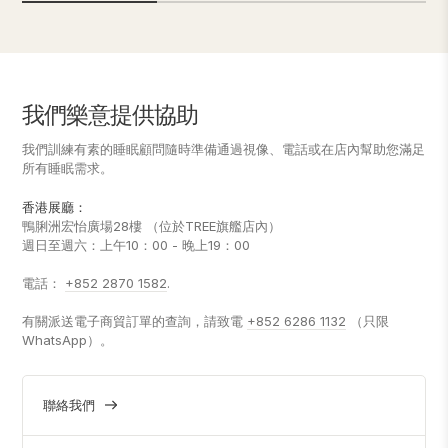
我們樂意提供協助
我們訓練有素的睡眠顧問隨時準備通過視像、電話或在店內幫助您滿足
所有睡眠需求。
香港展廳：
鴨脷洲宏怡廣場28樓 （位於TREE旗艦店內）
週日至週六：上午10：00 - 晚上19：00
電話：
+852 2870 1582
.
有關派送電子商貿訂單的查詢，請致電
+852 6286 1132
（只限
WhatsApp）。
聯絡我們