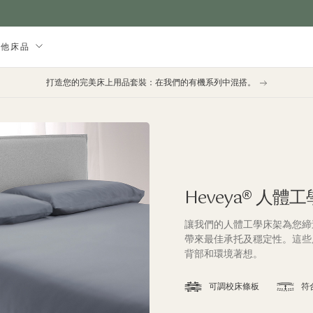
其他床品
打造您的完美床上用品套裝：在我們的有機系列中混搭。
Heveya® 人體
讓我們的人體工學床架為您締
帶來最佳承托及穩定性。這些
背部和環境著想。
可調校床條板
符