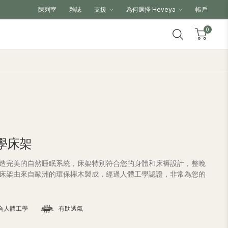
陳列室
雜誌
支援
為何選擇 Heveya
帳戶
0
工學床架
造完美的自然睡眠系統，床架特別符合您的身體和床褥設計，整晚
床架由來自歐洲的環保櫸木製成，經過人體工學認證，非常為您的
合人體工學
有助透氣