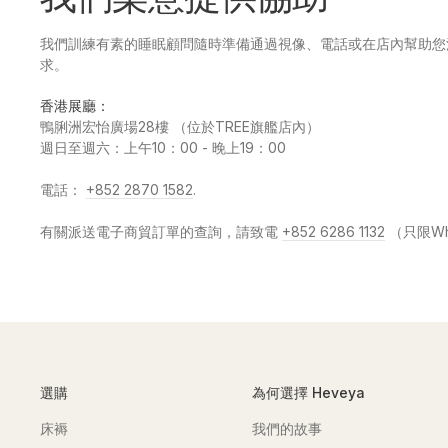
我們訓練有素的睡眠顧問隨時準備通過視像、電話或在店內幫助您
求。
香港展廳：
鴨脷洲宏怡廣場28樓 （位於TREE旗艦店內）
週日至週六：上午10：00 - 晚上19：00
電話：
+852 2870 1582
.
有關派送電子商貿訂單的查詢，請致電
+852 6286 1132
（只限Wh
選購
為何選擇 Heveya
床褥
我們的故事