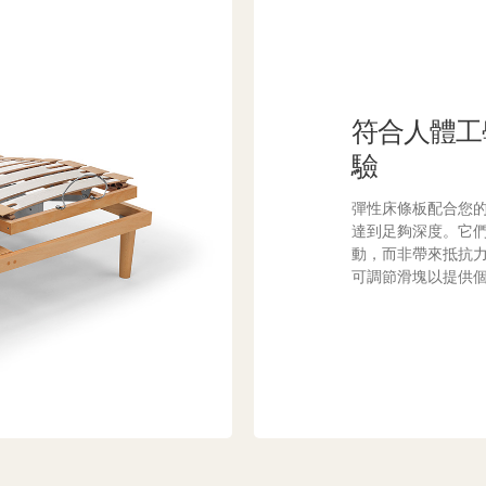
符合人體工
驗
彈性床條板配合您
達到足夠深度。它
動，而非帶來抵抗
可調節滑塊以提供