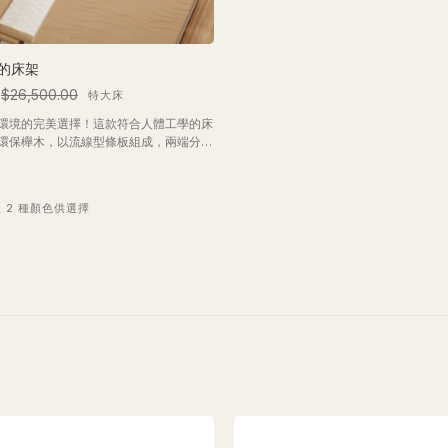
的床架
$26,500.00
特大床
環境的完美選擇！這款符合人體工學的床
環保櫸木，以流線型條板組成，兩端分別
接。肩部區域配備較柔軟的吸震功能，腰
節滑塊以提供個性化承托。加上額外的棉
，令您的床架更臻完美！
及 2 種顏色供選擇