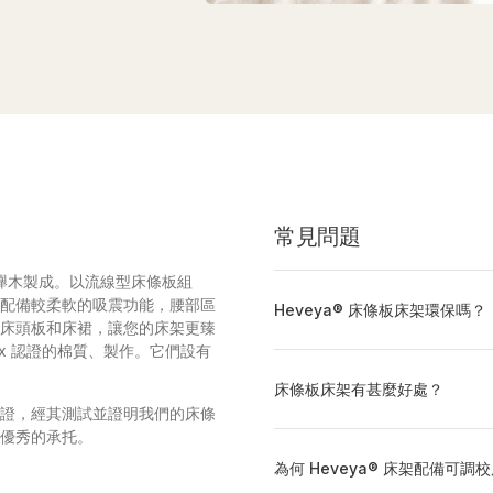
常見問題
的櫸木製成。以流線型床條板組
配備較柔軟的吸震功能，腰部區
Heveya® 床條板床架環保嗎？
床頭板和床裙，讓您的床架更臻
ex 認證的棉質、製作。它們設有
床條板床架有甚麼好處？
證，經其測試並證明我們的床條
優秀的承托。
為何 Heveya® 床架配備可調