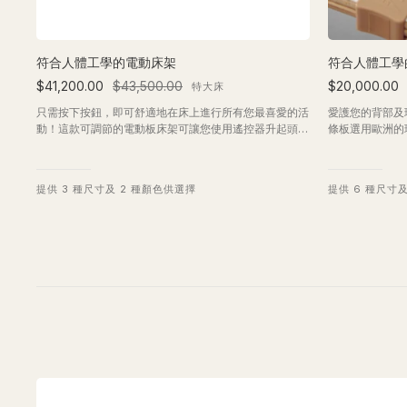
符合人體工學的電動床架
符合人體工學
$41,200.00
$43,500.00
$20,000.00
特大床
只需按下按鈕，即可舒適地在床上進行所有您最喜愛的活
愛護您的背部及
動！這款可調節的電動板床架可讓您使用遙控器升起頭部
條板選用歐洲的
和腿部，提供極致方便，讓您放鬆身心。此系統符合人體
採用彈性支架連
工學設計，於您的乳膠床褥功能相輔相成，成為真正舒適
部區域設有可調
的睡眠系統。
質床裙和床頭板
提供 3 種尺寸及 2 種顏色供選擇
提供 6 種尺寸