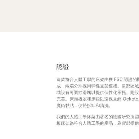
認證
這款符合人體工學的床架由獲 FSC 認證
成，兩端分別採用彈性支架連接。肩部區域
域設有可調節滑塊以提供個性化承托。附設
完美。床頭板罩和床裙以環保且經 Oekot
魔術黏貼，便於拆卸和清洗。
我們的人體工學床架由著名的德國研究所認
板床架為符合人體工學的產品，為背部提供