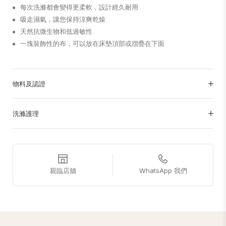
每次洗滌都會變得更柔軟，設計經久耐用
吸走濕氣，讓您保持涼爽乾燥
天然抗微生物和低過敏性
一塊裝飾性的布，可以放在床墊頂部或摺疊在下面
物料及認證
洗滌護理
親臨店舖
WhatsApp 我們