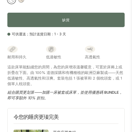
缺貨
可供運送；預計送貨日期：1 - 3 天
耐用和持久
低過敏性
高透氣性
這款床單能點綴您的房間，為您的床增添溫馨暖意，可置於床褥上或
折疊在下面。由 100% 道德採購和有機種植的歐洲亞麻製成——天然
低過敏性、高透氣性和涼爽。套裝包括 1 張被單和 2 個枕頭套，或 1
個單人枕頭套。
組合購買更划算——加購一床被套或床單，並使用優惠碼
BUNDLE，
即可享額外 10% 折扣
。
令您的睡房更瑧完美