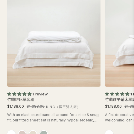
1 review
1
竹纖維床單套組
竹纖維平鋪床單
$1,188.00
$1,388.00
$1,188.00
$1,3
KING（國王雙人床）
With an elasticated band all around for a nice & snug
A flat decorativ
fit, our fitted sheet set is naturally hypoallergenic,
welcoming, can b
breathable & cooling. Made with 100% bamboo
folded under. 10
lyocell - a set includes 1 fitted sheet and 2 pillow
hypoallergenic, 