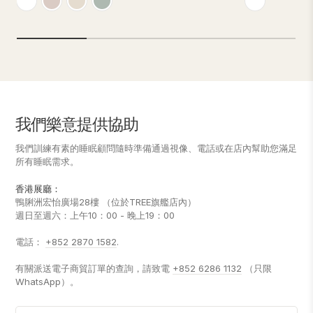
cases or 1 pillow case for Single sizes.<br><br>
1 flat sheet and 
Single sizes.<b
我們樂意提供協助
我們訓練有素的睡眠顧問隨時準備通過視像、電話或在店內幫助您滿足
所有睡眠需求。
香港展廳：
鴨脷洲宏怡廣場28樓 （位於TREE旗艦店內）
週日至週六：上午10：00 - 晚上19：00
電話：
+852 2870 1582
.
有關派送電子商貿訂單的查詢，請致電
+852 6286 1132
（只限
WhatsApp）。